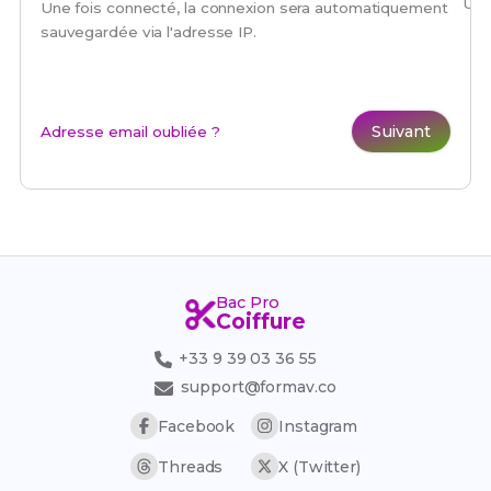
Une
Une fois connecté, la connexion sera automatiquement
sauvegardée via l'adresse IP.
Suivant
Adresse email oubliée ?
Bac Pro
Coiffure
+33 9 39 03 36 55
support@formav.co
Facebook
Instagram
Threads
X (Twitter)