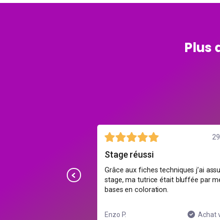
Plus 
2 août
29 
ce 😅
Stage réussi
is style détendu, on pose
Grâce aux fiches techniques j’ai ass
ons sans stress, parfait
stage, ma tutrice était bluffée par m
ntion B ou TB.
bases en coloration.
Achat vérifié
Enzo P.
Achat v