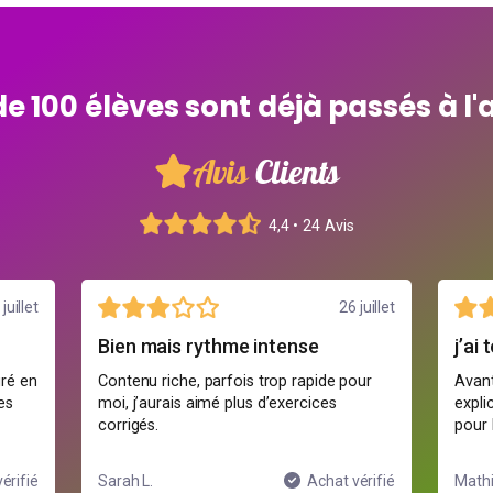
de 100 élèves sont déjà passés à l'
Avis
Clients
4,4 • 24 Avis
juillet
26 juillet
Bien mais rythme intense
j’ai
uré en
Contenu riche, parfois trop rapide pour
Avant
es
moi, j’aurais aimé plus d’exercices
expli
corrigés.
pour 
érifié
Sarah L.
Achat vérifié
Mathi