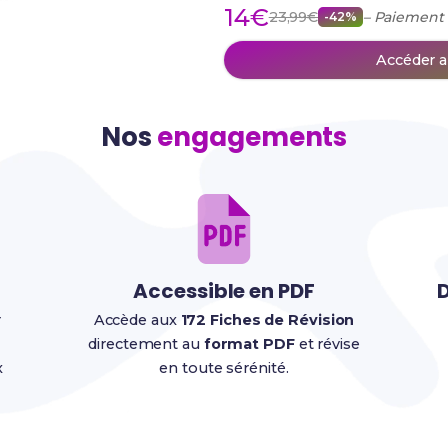
14€
23,99€
– Paiement
-42%
Accéder a
Nos
engagements
Accessible en PDF
D
r
Accède aux
172 Fiches de Révision
directement au
format PDF
et révise
x
en toute sérénité.