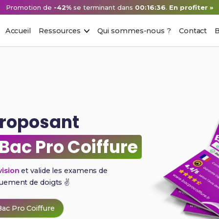
Promotion de
-42%
se terminant dans
00:16:35
.
En profiter »
Accueil
Ressources
Qui sommes-nous ?
Contact
B
proposant
Bac Pro Coiffure
vision
et valide les examens de
quement de
doigts ✌️
ac Pro Coiffure