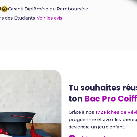
l
Garanti Diplômé•e ou Remboursé•e
vis des Étudiants
-
Voir les avis
Tu souhaites réu
ton
Bac Pro Coif
Grâce à nos
172 Fiches de Rév
programme et avoir les prérequ
deviendra un jeu d'enfant.