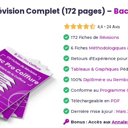
évision Complet (172 pages) –
Bac
4,4 • 24 Avis
172 Fiches de
Révisions
6 Fiches
Méthodologiques
Retours d'Expérience pou
Tableaux & Graphiques
Péd
100%
Diplômé•e ou Rembo
Conforme au
Programme Of
Téléchargeable en
PDF
Dernière mise à jour :
Mars 
Bonus : Accès aux
Annales