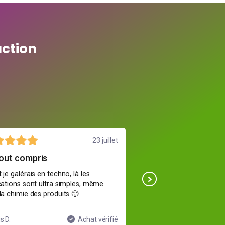
action
23 juillet
 tout compris
super pour réviser
 je galérais en techno, là les
J’utilise les cours pour r
cations sont ultra simples, même
contrôles, mes notes ont
la chimie des produits 🙂
vise mention AB.
s D.
Achat vérifié
Imane K.