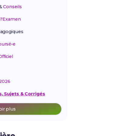
&
Conseils
r
l'Examen
agogiques
ursé•e
ficiel
2026
, Sujets & Corrigés
oir plus