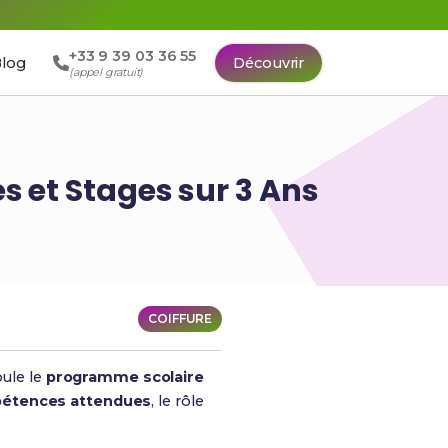
+33 9 39 03 36 55
log
Découvrir
(appel gratuit)
s et Stages sur 3 Ans
COIFFURE
ule le
programme scolaire
étences attendues
, le rôle