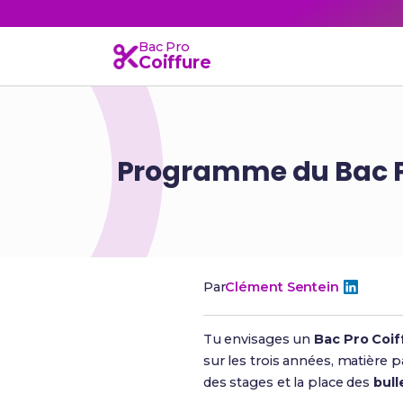
Bac Pro
Coiffure
Programme du Bac Pro
Par
Clément Sentein
Tu envisages un
Bac Pro Coif
sur les trois années, matière pa
des stages et la place des
bull