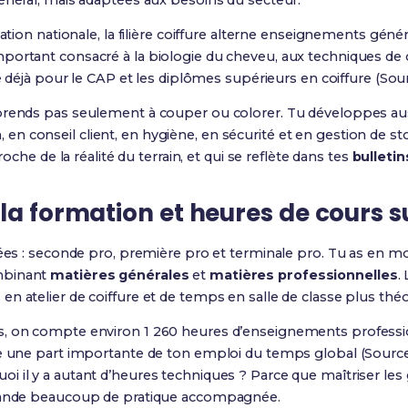
énéral, mais adaptées aux besoins du secteur.
ucation nationale, la filière coiffure alterne enseignements g
ortant consacré à la biologie du cheveu, aux techniques de co
te déjà pour le CAP et les diplômes supérieurs en coiffure (Sou
pprends pas seulement à couper ou colorer. Tu développes au
n conseil client, en hygiène, en sécurité et en gestion de st
roche de la réalité du terrain, et qui se reflète dans tes
bulletin
la formation et heures de cours su
nées : seconde pro, première pro et terminale pro. Tu as en 
mbinant
matières générales
et
matières professionnelles
.
n atelier de coiffure et de temps en salle de classe plus théo
s, on compte environ 1 260 heures d’enseignements professi
te une part importante de ton emploi du temps global (Source
 il y a autant d’heures techniques ? Parce que maîtriser les g
emande beaucoup de pratique accompagnée.