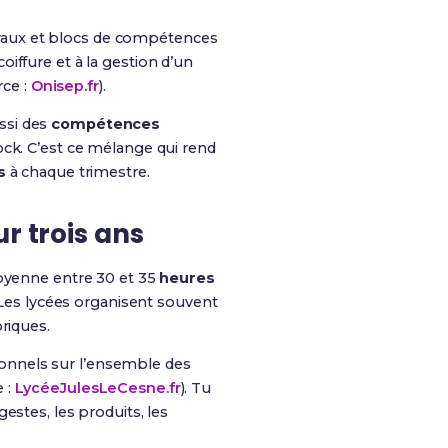
énéraux et blocs de compétences
iffure et à la gestion d’un
rce :
Onisep.fr
).
ssi des
compétences
ock. C’est ce mélange qui rend
s
à chaque trimestre.
r trois ans
moyenne entre 30 et 35
heures
 Les lycées organisent souvent
riques.
onnels sur l’ensemble des
 :
LycéeJulesLeCesne.fr
). Tu
estes, les produits, les