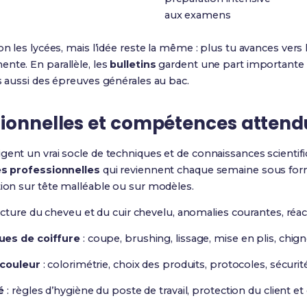
aux examens
on les lycées, mais l’idée reste la même : plus tu avances vers l
nte. En parallèle, les
bulletins
gardent une part importante p
es aussi des épreuves générales au bac.
sionnelles et compétences attend
gent un vrai socle de techniques et de connaissances scientifi
s professionnelles
qui reviennent chaque semaine sous form
tion sur tête malléable ou sur modèles.
ucture du cheveu et du cuir chevelu, anomalies courantes, réac
ues de coiffure
: coupe, brushing, lissage, mise en plis, chign
 couleur
: colorimétrie, choix des produits, protocoles, sécurité
é
: règles d’hygiène du poste de travail, protection du client et 