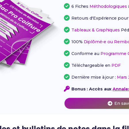
6 Fiches
Méthodologiques
Retours d'Expérience pou
Tableaux & Graphiques
Péd
100%
Diplômé•e ou Rembo
Conforme au
Programme Of
Téléchargeable en
PDF
Dernière mise à jour :
Mars 
Bonus : Accès aux
Annales
En sav