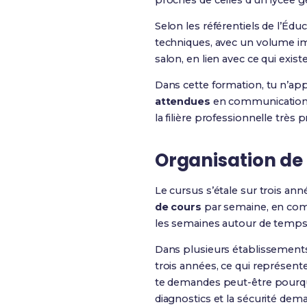
proches de celles d’un lycée g
Selon les référentiels de l’Éd
techniques, avec un volume imp
salon, en lien avec ce qui exis
Dans cette formation, tu n’a
attendues
en communication, e
la filière professionnelle très p
Organisation de 
Le cursus s’étale sur trois an
de cours
par semaine, en co
les semaines autour de temps e
Dans plusieurs établissement
trois années, ce qui représen
te demandes peut-être pourquoi
diagnostics et la sécurité d