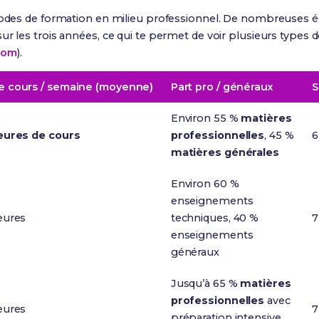
riodes de formation en milieu professionnel. De nombreuses é
r les trois années, ce qui te permet de voir plusieurs types d
com
).
e cours / semaine (moyenne)
Part pro / généraux
S
Environ 55 %
matières
eures de cours
professionnelles
, 45 %
6
matières générales
Environ 60 %
enseignements
eures
techniques, 40 %
7
enseignements
généraux
Jusqu’à 65 %
matières
professionnelles
avec
eures
7
préparation intensive