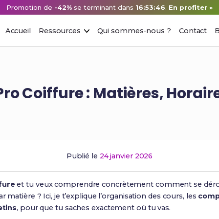
Promotion de
-42%
se terminant dans
16:53:45
.
En profiter »
Accueil
Ressources
Qui sommes-nous ?
Contact
B
 Coiffure : Matières, Horaire
Publié le
24 janvier 2026
fure
et tu veux comprendre concrètement comment se déro
r matière ? Ici, je t’explique l’organisation des cours, les
comp
etins
, pour que tu saches exactement où tu vas.