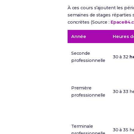
À ces cours s’ajoutent les pé
semaines de stages réparties su
concrètes (Source :
Epace84.
Année
Heures d
Seconde
30 à 32
h
professionnelle
Première
30 à 33 h
professionnelle
Terminale
30 à 35 h
professionnelle