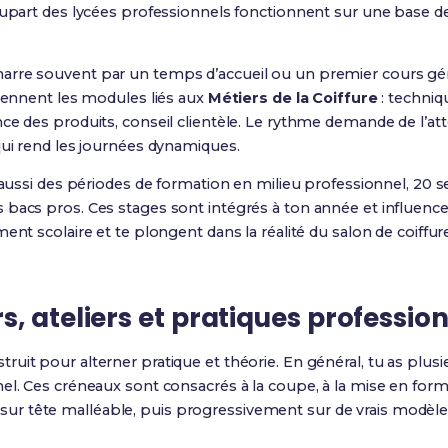
lupart des lycées professionnels fonctionnent sur une base de
rre souvent par un temps d’accueil ou un premier cours génér
viennent les modules liés aux
Métiers de la Coiffure
: techniq
ce des produits, conseil clientèle. Le rythme demande de l’at
qui rend les journées dynamiques.
 aussi des périodes de formation en milieu professionnel, 20 s
bacs pros. Ces stages sont intégrés à ton année et influence
ent scolaire et te plongent dans la réalité du salon de coiffur
, ateliers et pratiques profession
truit pour alterner pratique et théorie. En général, tu as plu
l. Ces créneaux sont consacrés à la coupe, à la mise en forme,
les sur tête malléable, puis progressivement sur de vrais modèle