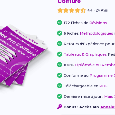
Coiffure
4,4 • 24 Avis
172 Fiches de
Révisions
6 Fiches
Méthodologiques
Retours d'Expérience pou
Tableaux & Graphiques
Péd
100%
Diplômé•e ou Rembo
Conforme au
Programme Of
Téléchargeable en
PDF
Dernière mise à jour :
Mars 
Bonus : Accès aux
Annales