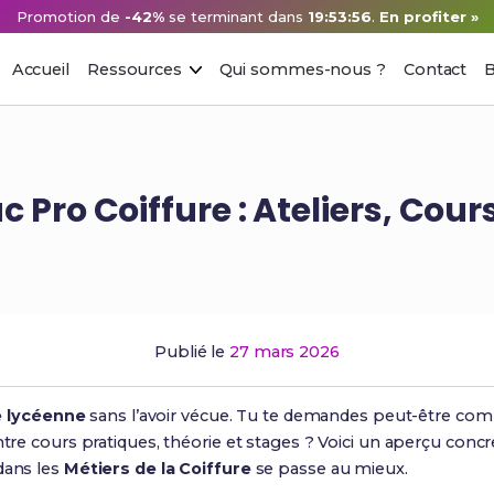
Promotion de
-42%
se terminant dans
19:53:55
.
En profiter »
Accueil
Ressources
Qui sommes-nous ?
Contact
B
 Pro Coiffure : Ateliers, Cours
Publié le
27 mars 2026
e lycéenne
sans l’avoir vécue. Tu te demandes peut-être co
entre cours pratiques, théorie et stages ? Voici un aperçu conc
dans les
Métiers de la Coiffure
se passe au mieux.