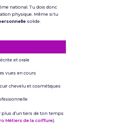
lôme national. Tu dois donc
ducation physique. Même si tu
personnelle
solide.
écrite et orale
es vues en cours
uir chevelu et cosmétiques
rofessionnelle
r plus d’un tiers de ton temps
ro Métiers de la coiffure
).