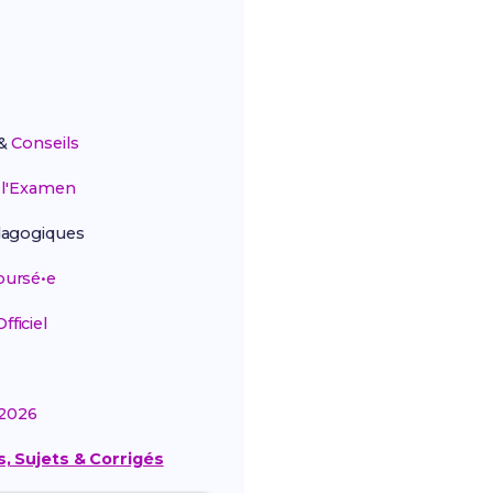
&
Conseils
r
l'Examen
agogiques
ursé•e
ficiel
2026
, Sujets & Corrigés