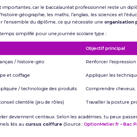
 importantes, car le baccalauréat professionnel reste un dip
 l’histoire-géographie, les maths, l’anglais, les sciences et l’é
lider l’ensemble du diplôme, ce qui nécessite une
organisation 
emps simplifié pour une journée scolaire type :
Objectif principal
ançais / histoire-géo
Renforcer l’expression 
pe et coiffage
Appliquer les techniqu
ppliquée / technologie des produits
Comprendre cheveux, c
conseil clientèle (jeu de rôles)
Travailler la posture p
telier deviennent centraux. Selon les académies, tu peux passe
els liés au
cursus coiffure
(Source :
OptionMetier.fr – Bac P