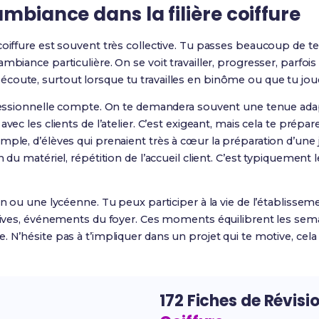
ambiance dans la filière coiffure
coiffure est souvent très collective. Tu passes beaucoup de 
ambiance particulière. On se voit travailler, progresser, parf
oute, surtout lorsque tu travailles en binôme ou que tu joues
rofessionnelle compte. On te demandera souvent une tenue ad
avec les clients de l’atelier. C’est exigeant, mais cela te prépa
mple, d’élèves qui prenaient très à cœur la préparation d’une 
n du matériel, répétition de l’accueil client. C’est typiquemen
en ou une lycéenne. Tu peux participer à la vie de l’établisseme
ortives, événements du foyer. Ces moments équilibrent les sem
. N’hésite pas à t’impliquer dans un projet qui te motive, cela 
172 Fiches de Révisi