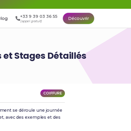
+33 9 39 03 36 55
log
Découvrir
(appel gratuit)
 et Stages Détaillés
COIFFURE
mment se déroule une journée
ret, avec des exemples et des